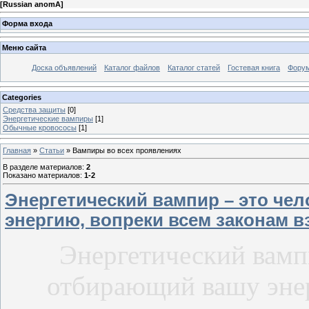
[
Russian anomA
]
Форма входа
Меню сайта
Доска объявлений
Каталог файлов
Каталог статей
Гостевая книга
Фору
Categories
Средства защиты
[0]
Энергетические вампиры
[1]
Обычные кровососы
[1]
Главная
»
Статьи
» Вампиры во всех проявлениях
В разделе материалов
:
2
Показано материалов
:
1-2
Энергетический вампир – это че
энергию, вопреки всем законам в
Энергетический вампи
отбирающий вашу энер