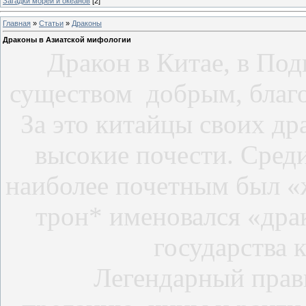
Загадки морей и океанов
[2]
Главная
»
Статьи
»
Драконы
Драконы в Азиатской мифологии
Дракон в Китае, в Под
существом добрым, благ
За это китайцы своих др
высокие почести. Сред
наиболее почетным был «
трон* именовался «дра
государства 
Легендарный прав