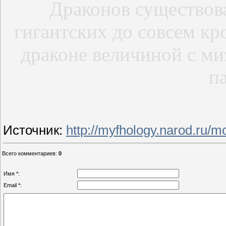
Драконов существова
гигантских до совсем кр
драконе величиной с ми
п
Источник
:
http://myfhology.narod.ru/m
Всего комментариев
:
0
Имя *:
Email *: