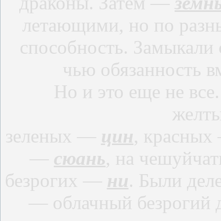
драконы. Затем —
земн
летающими, но по разн
способность. Замыкали
чью обязанность в
Но и это еще не все. 
желт
зеленых —
цин
, красны
—
сюань
, на чешуйч
безрогих —
ни
. Были дел
— облачный безрогий 