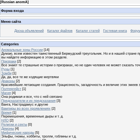
[
Russian anomA
]
Форма входа
Меню сайта
Доска объявлений
Каталог файлов
Каталог статей
Гостевая книга
Фору
Categories
Аномальные зоны России
[14]
Думаю, всем известен таинственный Бермудский треугольник. Но и в нашей стране пр
вы найдете информацию в этом разделе.
Призраки
[2]
Все знают те страшные истории о призраках, но не один человек не может сказать точн
Руны
[1]
Зомби
[1]
Да, да, все те же ходящие мертвяки
Драконы
[2]
Красивейшие летающие создания. Грациозность, загадочность и величие этих змеев з
Полтергейст
[1]
Магия
[4]
Она родимая и все, что с ней связано
Предсказатели и их предсказания
[3]
Ванга, Настрадамус и другие
Вампиры во всех проявлениях
[2]
Время
[1]
Перемешения, временные дыры и т. д.
НЛО
[2]
Религии и секты
[0]
Демоны
[4]
Мифические народы
[5]
Эльфы, гномы, хоббиты, тролли, гоблины и т.д.