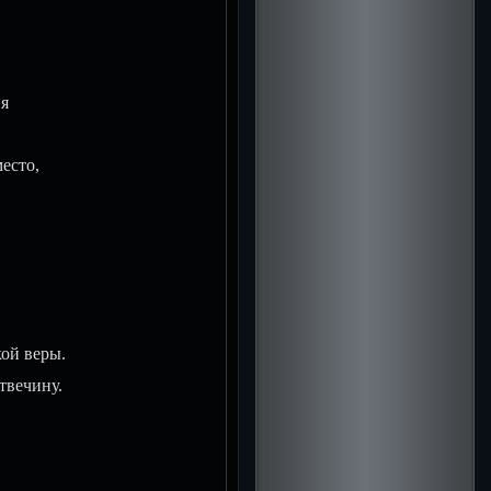
я
есто,
ой веры.
твечину.