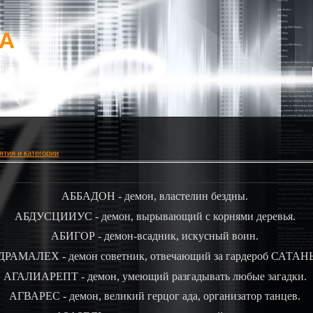
mA
тия и категории
АББАДОН - демон, властелин бездны.
АБДУСЦИИУС - демон, вырывающий с корнями деревья.
АБИГОР - демон-всадник, искусный воин.
РАМАЛЕХ - демон советник, отвечающий за гардероб САТАН
АГАЛИАРЕПТ - демон, умеющий разгадывать любые загадки.
АГВАРЕС - демон, великий герцог ада, организатор танцев.