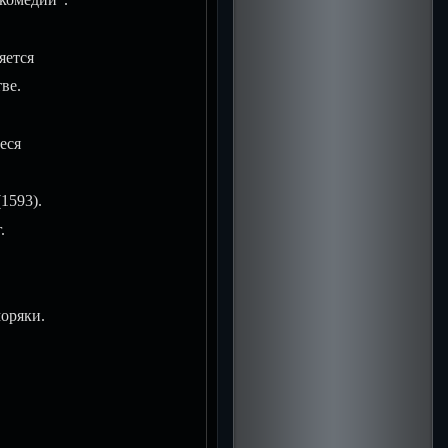
яется
ве.
еся
1593).
.
оряки.