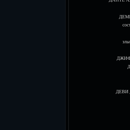
ДЕМЕТ
сос
злы
ДЖИФФ
Д
ДЕВИ Д