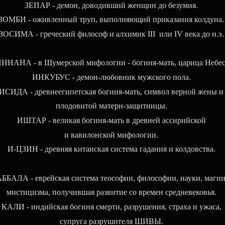
ЗЕПАР - демон, доводивший женщин до безумия.
ЗОМБИ - оживленный труп, выполняющий приказания колдуна.
ЗОСИМА - греческий философ и алхимик III или IV века до н.э.
ННАНА - в Шумерской мифологии - богиня-мать, царица Небес
ИНКУБУС - демон-любовник мужского пола.
ИСИДА - древнеегипетская богиня-мать, символ верной жены и
плодовитой матери-защитницы.
ИШТАР - великая богиня-мать в древней ассирийской
и вавилонской мифологии.
И-ЦЗИН - древняя китаиская система гадания и колдовства.
ББАЛА - еврейская система теософии, философии, науки, магии
мистицизма, получившая развитие со времен средневековья.
КАЛИ - индийская богиня смерти, разрушения, страха и ужаса,
супруга разрушителя ШИВЫ.