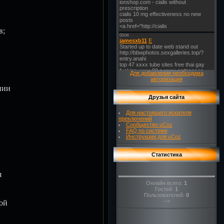
в;
Для добавления необходима
авторизация
нии
Друзья сайта
Для настоящего искателя
преключений
Сообщество uCoz
FAQ по системе
Инструкции для uCoz
Статистика
я
Онлайн всего:
1
Гостей:
1
Пользователей:
0
-->
ой