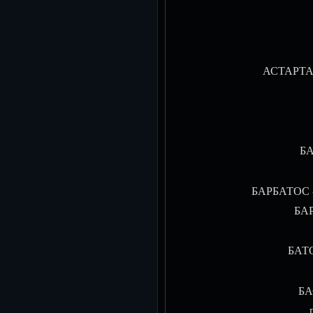
АСТАРТА -
БА
БАРБАТОС - 
БАР
БАТО
БА