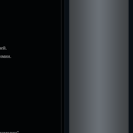
ей.
имии.
комедии".