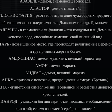
АЗАЗЕЛЬ - демон, знаменосец войск ада.
АЛАСТОР - демон-глашатай.
ЛЛОТРИОФАГИЯ - рвота или изрыгание чужеродных предмето
обычно связаны с одержимостью Дьяволом или др. Демонами.
АЛРУНЫ - в германской мифологии - это колдуньи или Демоны
женского рода, способные изменять свой внешний вид.
АРЬ - возвышенное место, где происходят религиозные церемо
и где приносят жертвы богам.
АМДУСЦИАС - демон-музыкант, великий герцог ада.
АМОН - демон-маркиз.
АНДРАС - демон, великий маркиз.
АНКУ - призрак с повозкой, предвещающий смерть (Бретань).
НХ - египетский символ жизни, вселенной и бесмертия являетс
крест с петлей.
ИАНРОД - уельсская богиня зари, отличающаяся необыкновенн
красотой; ее имя означает "серебряное колесо"