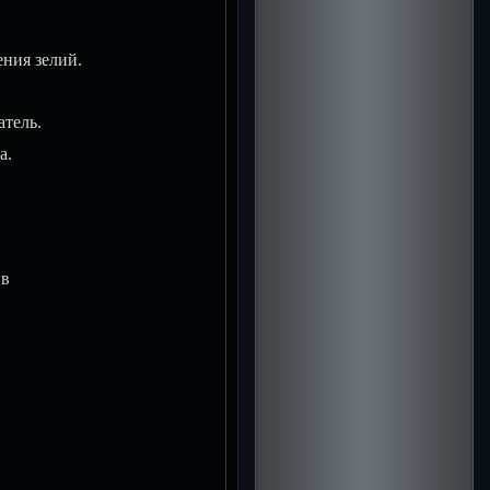
ния зелий.
тель.
а.
 в