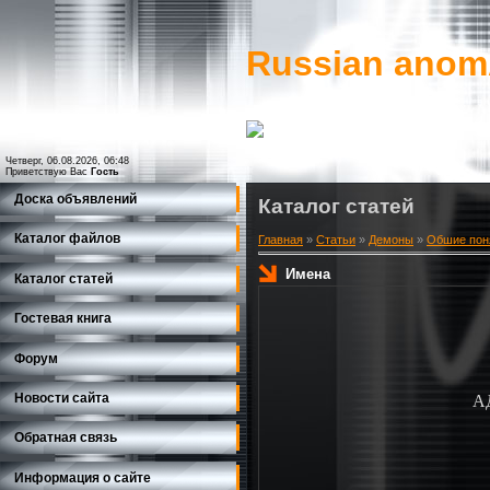
Russian ano
Четверг, 06.08.2026, 06:48
Приветствую Вас
Гость
Доска объявлений
Каталог статей
Каталог файлов
Главная
»
Статьи
»
Демоны
»
Обшие поня
Имена
Каталог статей
Гостевая книга
Форум
Новости сайта
АД
Обратная связь
Информация о сайте