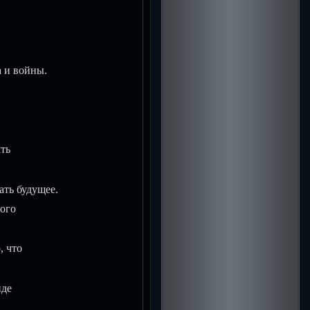
 и войны.
ть
ть будущее.
ого
, что
иде
.