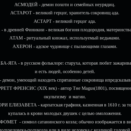
АСМОДЕЙ - демон похоти и семейных неурядиц.
АСТАРОТ - великий герцог, хранитель сокровищ ада.
АСТАРТ - великий герцог ада.
 в древней Финикии - великая богиня плодородия, материнства
АТАМ - ритуальный кинжал, используемый ведьмами.
АХЕРОН - адское чудовище с пылающими глазами.
БА-ЯГА - в русском фольклоре: старуха, которая любит зажарива
и есть людей, особенно детей.
демон, умеющий находить спрятанные сокровища ипредсказыва
РЕТТ ФРЕНСИС (XIX век) - автор Тне Мagus(1801), посвященн
окультизму и магии.
РИ ЕЛИЗАВЕТА - карпатская графиня, казненная в 1610 г. за то
купалась в крови молодых двушек с целью омоложения.
ФОМЕТ - символ сатанинского козла; обычно изображается в в
получеловека-полукозла или в виде человека с козлиной головой