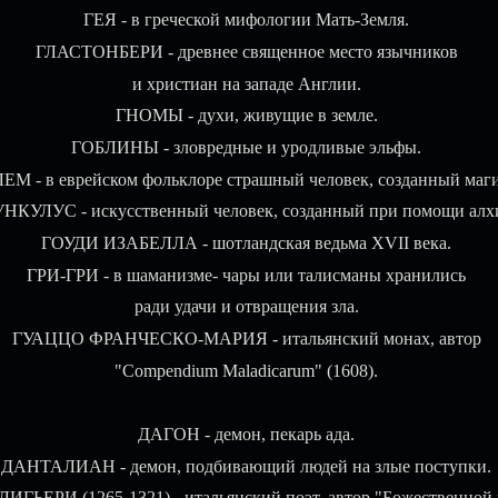
ГЕЯ - в греческой мифологии Мать-Земля.
ГЛАСТОНБЕРИ - древнее священное место язычников
и христиан на западе Англии.
ГНОМЫ - духи, живущие в земле.
ГОБЛИНЫ - зловредные и уродливые эльфы.
ЕМ - в еврейском фольклоре страшный человек, созданный маги
КУЛУС - искусственный человек, созданный при помощи алх
ГОУДИ ИЗАБЕЛЛА - шотландская ведьма XVII века.
ГРИ-ГРИ - в шаманизме- чары или талисманы хранились
ради удачи и отвращения зла.
ГУАЦЦО ФРАНЧЕСКО-МАРИЯ - итальянский монах, автор
"Compendium Maladicarum" (1608).
ДАГОН - демон, пекарь ада.
ДАНТАЛИАН - демон, подбивающий людей на злые поступки.
ГЬЕРИ (1265-1321) - итальянский поэт, автор "Божественной 