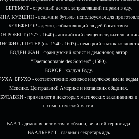
БЕГЕМОТ - огромный демон, заправлявший пирами в аду.
А КУВШИН - ведьмина бутыль, используемая для приготовле
БЕЛЬФЕГОР - демон, соблазняющий людей богатством.
Н РОБЕРТ (1577 - 1640) - английский священослужытель и писа
НСФИЛД ПЕТЕР (ок. 1540 - 1603) - немецкий знаток колдовств
БОДЕН ЖАН - французский юрист и демонолог, автор
"Daemonomanie des Sorciers" (1580).
БОКОР - колдун Вуду.
РУХА, БРУХО - соответственно женское и мужское имена ведьм
Мексике, Центральной Америке и испанских общинах.
БУЛАВКИ - применяют в некоторых магических заклинаниях и
в симпатической магии.
ВААЛ - демон вероломства и обмана, великий герцог ада.
ВААЛБЕРИТ - главный секретарь ада.