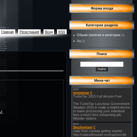
Форма входа
Категории раздела
Главная
|
Регистрация
|
Вход
|
RSS
Обшие понятия и категории
[3]
Ад
[1]
Поиск
Мини-чат
Ы.