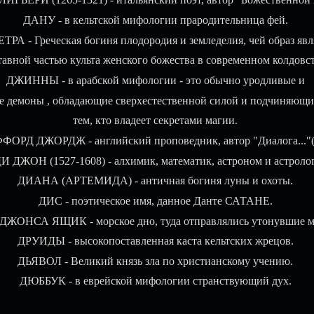
ДАНУ - в кельтской мифологии прародительница фей.
РА - Греческая богиня плодородия и земледелия, чей образ явл
тавной частью культа женского божества в современном колдовст
ДЖИННЫ - в арабской мифологии - это обычно уродливые и
е демоны , обладающие сверхестественной силой и подчиняющи
тем, кто владеет секретами магии.
ОРД ДЖОРДЖ - английский проповедник, автор "Диалога..."(
И ДЖОН (1527-1608) - алхимик, математик, астроном и астролог
ДИАНА (АРТЕМИДА) - античная богиня луны и охоты.
ДИС - поэтическое имя, данное Данте САТАНЕ.
ЖОНСА ЯЩИК - морское дно, туда отправлялись утонувшие м
ДРУИДЫ - высокопоставленная каста кельтских жрецов.
ДЬЯВОЛ - Великий князь зла по христианскому учению.
ДЮББУК - в еврейской мифологии странствующий дух.