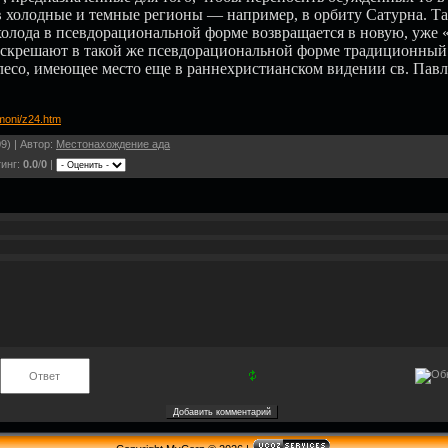
 в холодные и темные регионы — например, в орбиту Сатурна. Та
 холода в псевдорациональной форме возвращается в новую, уже 
оскрешают в такой же псевдорациональной форме традиционный
лесо, имеющее место еще в раннехристианском видении св. Павла
emoni/z24.htm
9) |
Автор
:
Местонахождение ада
инг
:
0.0
/
0
|