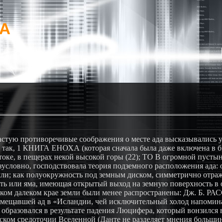
mA
астую противоречивые соображения о месте ада высказывались 
: так, 1 КНИГА ЕНОХА (которая сначала была даже включена в 
стоке, в пещерах некой высокой горы (22); ТО В огромной пустын
безусловно, господствовала теория подземного расположения ада:
мли; как полуокружность под земным диском, симметрично отра
сть или яма, имеющая открытый выход на земную поверхность в 
еком далеком крае земли были менее распространены: Дж. Б. РАС
омещавшей ад в «Исландии, чей исключительный холод напомина
образовался в результате падения Люцифера, который вонзился
ческом средоточии Вселенной (Данте не разделяет мнения больши