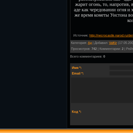
жарит огонь, то, напротив,
аде как чередовании огня и
же время кометы Уистона в
ко
Источник
:
http://necrocastle.narod.ru/d
Категория
:
Ад
|
Добавил
:
ValKir
(17.05.200
Просмотров
:
742
|
Комментарии
:
2
|
Рейт
Всего комментариев
:
0
Имя *:
Email *:
Код *: