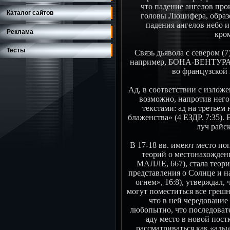
что падение ангелов про
Каталог сайтов
головы Люцифера, образо
падения ангелов небо и 
Реклама
кро
Тесты
Связь дьявола с севером (7
например, БОНА-ВЕНТУРА 
во французской 
Ад, в соответствии с излож
возможно, напротив него
текстами: ад на третьем 
блаженства» (4 ЕЗДР. 7:35).
луч райс
В 17-18 вв. имеют место п
теорий о местонахождени
МАЛЛЕ, 667), стала тео
представления о Солнце и н
огнем», 16:8), утверждал,
могут поместиться все греш
что в ней чередование
любопытно, что последоват
аду место в новой пост
рассматриваться как «ады»