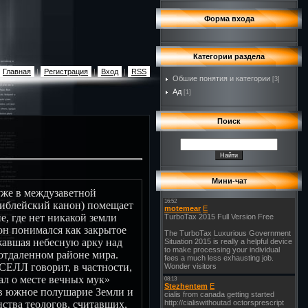
Форма входа
Категории раздела
Главная
|
Регистрация
|
Вход
|
RSS
Обшие понятия и категории
[3]
Ад
[1]
Поиск
Мини-чат
уже в междузаветной
библейский канон) помещает
е, где нет никакой земли
 он понимался как закрытое
жавшая небесную арку над
отдаленном районе мира.
СЕЛЛ говорит, в частности,
л о месте вечных мук»
 в южное полушарие Земли и
нства теологов, считавших,