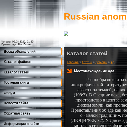
Russian ano
Четверг, 06.08.2026, 21:25
Приветствую Вас
Гость
Доска объявлений
Каталог статей
Каталог файлов
Главная
»
Статьи
»
Демоны
»
Ад
Местонахождение ада
Каталог статей
Разнообразные и зач
Гостевая книга
апокрифической литературе
его то под землей, на во
Форум
(108:3). В Средние века, 
пространство в центре зе
Новости сайта
диском земли; как пропа
Представления об аде как н
Обратная связь
о «малой традиции», п
(ЛЮЦИФЕР, 72). У Данте ад 
Информация о сайте
застрял в ее центре, физи