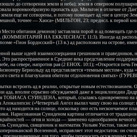
изошло до сотворения земли и неба); земля в северном полушари
вала воронкообразную пропасть ада. Мильтон в отличие от Дант
земля еще не сотворены, и потому помещает ад «не в центре Земл
мешной, точнее — Хаоса» (МИЛЬТОН, 23; предисл. к первой кни
) Место обитания демонов) заставляла порой и ад помещать где-то 
(КОММЕНТАРИЙ НА ЕККЛЕСИАСТ, 11:3). Иногда ад располагал
поэме «Гион Бордосский» (13 в.) ад расположен на острове, име
енной выше идеей взаимосозерцания грешников и праведников, на
. Это распространенное в Средние века представление поддерж
небе, на севере, напротив рая (2 ЕНОХ. 10:1); «Откроется печь 
 Визионеру Бернольду ад представляется «темным местом», куда «
кого света и благоухания обители отдохновения святых» (ГУРЕВ
опытки встроить ад в реалии, открытые новым естествознанием.
и ада, вполне серьезно обсуждаемой даже в энциклопедии Дидро
рия ТОБИАСА СУИНДЕНА, который, ссылаясь одновременно на 
а Апокалипсис («Четвертый Ангел вылил чашу свою на солнце: 
 что ад находится на солнце, поскольку оно есть нескончаемое пл
ники. Нарисованная Суинденом картина отличается от традицион
 крайностей — огня и холода — заменено однообразием вечного
ель Суиндена, священник и математик Уильям Уистон, также оз
коперниканской Вселенной, исправляет этот недостаток: он счит
, предназначенные для того, чтобы переносить осужденных то в 