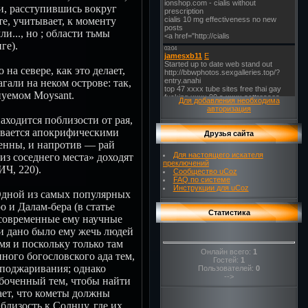
и, расступившись вокруг
е, учитывает, к моменту
и..., но ; области тьмы
ге).
на севере, как это делает,
и на неком острове: так,
нуемом Moysant.
Для добавления необходима
авторизация
ходится поблизости от рая,
ивается апокрифическими
Друзья сайта
Геенны, и напротив — рай
Для настоящего искателя
из соседнего места» доходят
преключений
ИЧ, 220).
Сообщество uCoz
FAQ по системе
Инструкции для uCoz
 Одной из самых популярных
 и Далам-бера (в статье
Статистика
современные ему научные
и дано было ему жечь людей
амя и поскольку только там
Онлайн всего:
1
ного богословского ада тем,
Гостей:
1
 поджаривания; однако
Пользователей:
0
-->
абоченный тем, чтобы найти
ает, что кометы должны
близость к Солнцу, где их