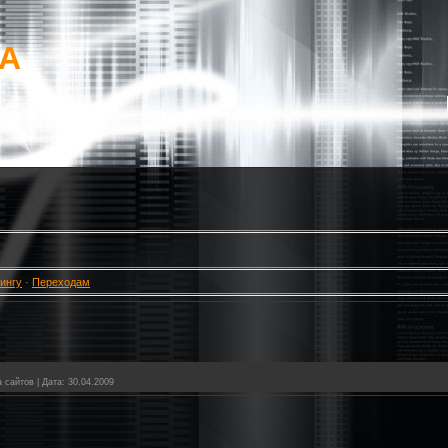
mA
ингу
·
Переходам
а сайтов
|
Дата:
30.04.2009