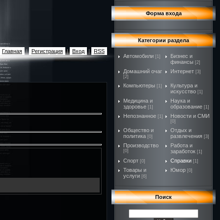
Форма входа
Категории раздела
Главная
|
Регистрация
|
Вход
|
RSS
Автомобили
Бизнес и
[1]
финансы
[2]
Домашний очаг
Интернет
[3]
[2]
Компьютеры
Культура и
[1]
искусство
[1]
Медицина и
Наука и
здоровье
образование
[1]
[1]
Непознанное
Новости и СМИ
[1]
[0]
Общество и
Отдых и
политика
развлечения
[0]
[3]
Производство
Работа и
[0]
заработок
[1]
Спорт
Справки
[0]
[1]
Товары и
Юмор
[0]
услуги
[6]
Поиск