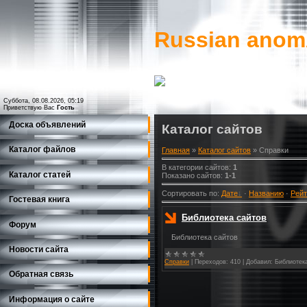
Russian ano
Суббота, 08.08.2026, 05:19
Приветствую Вас
Гость
Доска объявлений
Каталог сайтов
Каталог файлов
Главная
»
Каталог сайтов
» Справки
В категории сайтов
:
1
Каталог статей
Показано сайтов
:
1-1
Сортировать по
:
Дате
·
Названию
·
Рейт
Гостевая книга
Библиотека сайтов
Форум
Библиотека сайтов
Новости сайта
Справки
|
Переходов:
410
|
Добавил:
Библиотек
Обратная связь
Информация о сайте