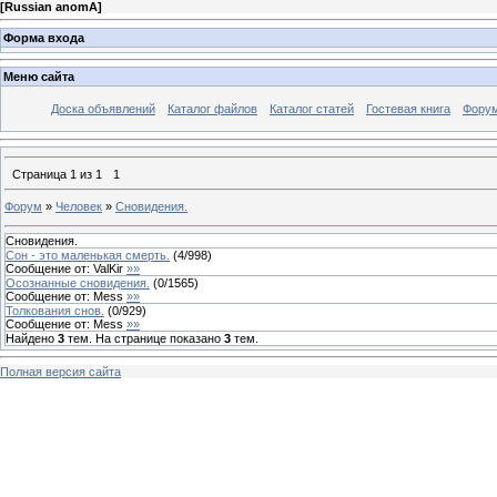
[
Russian anomA
]
Форма входа
Меню сайта
Доска объявлений
Каталог файлов
Каталог статей
Гостевая книга
Фору
Страница
1
из
1
1
Форум
»
Человек
»
Сновидения.
Сновидения.
Сон - это маленькая смерть.
(
4
/
998
)
Сообщение от:
ValKir
»»
Осознанные сновидения.
(
0
/
1565
)
Сообщение от:
Mess
»»
Толкования снов.
(
0
/
929
)
Сообщение от:
Mess
»»
Найдено
3
тем. На странице показано
3
тем.
Полная версия сайта