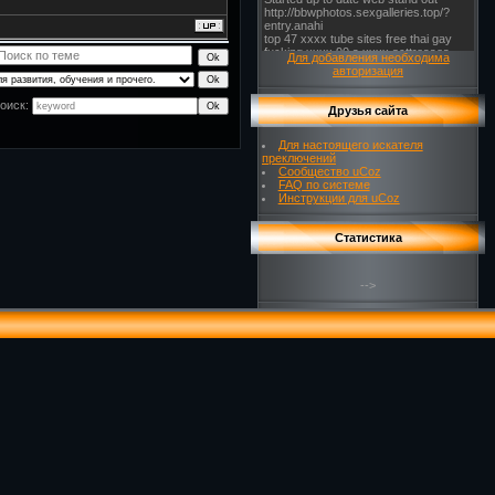
Для добавления необходима
авторизация
оиск:
Друзья сайта
Для настоящего искателя
преключений
Сообщество uCoz
FAQ по системе
Инструкции для uCoz
Статистика
-->