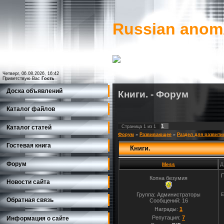
Russian ano
Четверг, 06.08.2026, 16:42
Приветствую Вас
Гость
Доска объявлений
Книги. - Форум
Каталог файлов
1
Страница
1
из
1
Каталог статей
Форум
»
Развивающее
»
Раздел для развити
Гостевая книга
Книги.
Форум
Mess
Д
П
Копна безумия
Новости сайта
Группа: Администраторы
Е
Обратная связь
Сообщений:
16
Награды:
1
Репутация:
7
Информация о сайте