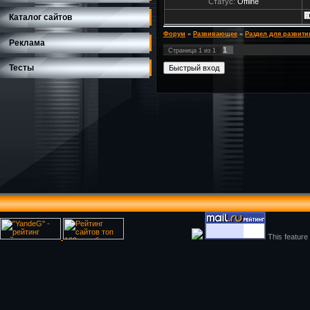
Статус:
Offline
Каталог сайтов
Форум
»
Развивающее
»
Раздел для развити
Реклама
1
Страница
1
из
1
Тесты
This feature