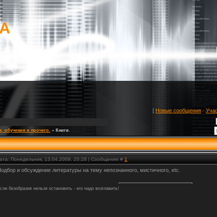
mA
[
Новые сообщения
·
Уча
я, обучения и прочего.
»
Книги.
ата: Понедельник, 13.04.2009, 20:28 | Сообщение #
1
одбор и обсуждение литературы на тему непознанного, мистичного, etc.
сли безобразие нельзя остановить - его надо возглавить!