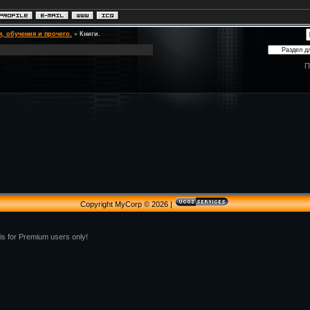
я, обучения и прочего.
»
Книги.
П
Copyright MyCorp © 2026
|
 is for Premium users only!