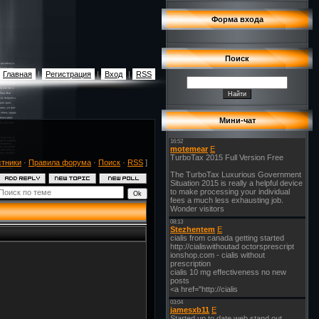
Форма входа
Поиск
Главная
|
Регистрация
|
Вход
|
RSS
Мини-чат
стники
·
Правила форума
·
Поиск
·
RSS
]