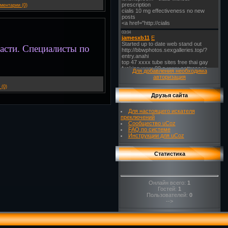
ментарии (0)
асти. Специалисты по
Для добавления необходима
авторизация
(0)
Друзья сайта
Для настоящего искателя
преключений
Сообщество uCoz
FAQ по системе
Инструкции для uCoz
Статистика
Онлайн всего:
1
Гостей:
1
Пользователей:
0
-->