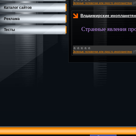
Зеленые человечки или просто инопланетяне
|
П
Каталог сайтов
Владимирские инопланетян
Реклама
Странные явления пр
Тесты
Зеленые человечки или просто инопланетяне
|
П