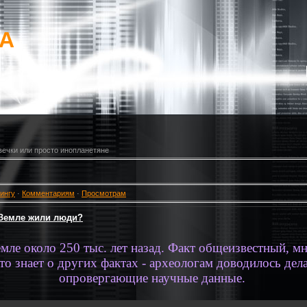
mA
ечки или просто инопланетяне
ингу
·
Комментариям
·
Просмотрам
 Земле жили люди?
емле около 250 тыс. лет назад. Факт общеизвестный, 
о знает о других фактах - археологам доводилось дел
опровергающие научные данные.