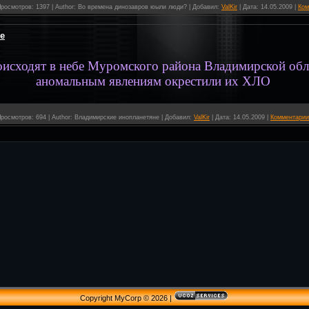
росмотров:
1397
|
Author:
Во времена динозавров юыли люди?
|
Добавил:
ValKir
|
Дата:
14.05.2009
|
Ком
е
оисходят в небе Муромского района Владимирской обл
аномальным явлениям окрестили их ХЛО
росмотров:
694
|
Author:
Владимирские инопланетяне
|
Добавил:
ValKir
|
Дата:
14.05.2009
|
Комментарии 
Copyright MyCorp © 2026
|