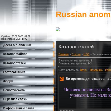
Russian ano
Суббота, 08.08.2026, 09:52
Приветствую Вас
Гость
Доска объявлений
Каталог статей
Каталог файлов
Главная
»
Статьи
»
НЛО
» Зеленые челов
В категории материалов
:
2
Каталог статей
Показано материалов
:
1-2
Сортировать по
:
Дате
·
Названию
·
Рейт
Гостевая книга
Во времена динозавров на
Форум
Человек появился на З
Новости сайта
учеными. Но мало кт
Обратная связь
Информация о сайте