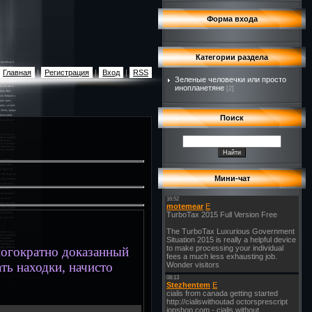
Форма входа
Категории раздела
Главная
|
Регистрация
|
Вход
|
RSS
Зеленые человечки или просто
инопланетяне
[2]
Поиск
Мини-чат
многократно доказанный
ать находки,
начисто