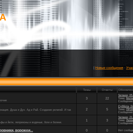
mA
[
Новые сообщения
·
Уча
Темы
Ответы
Обновлен
Четверг, 05
3
22
Тема:
Метро
прочие
Сообщение
Суббота, 04
2
5
Тема:
ПРОР
нация. Душа и Дух. Ад и Рай. Создание религий. И так
Сообщение
Четверг, 21
1
3
Тема:
Леге
фы и йети, лепреконы и водяные, боги и богини.
Сообщение
овники, ворожеи...
0
0
Нет сообщ