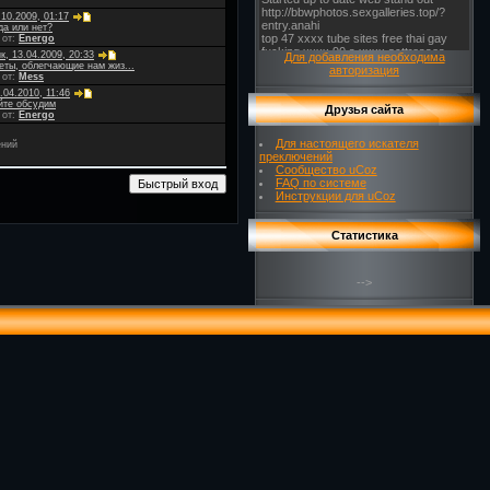
.10.2009, 01:17
да или нет?
 от:
Energo
, 13.04.2009, 20:33
Для добавления необходима
еты, облегчающие нам жиз...
авторизация
 от:
Mess
.04.2010, 11:46
йте обсудим
Друзья сайта
 от:
Energo
Для настоящего искателя
ений
преключений
Сообщество uCoz
FAQ по системе
Инструкции для uCoz
Статистика
-->