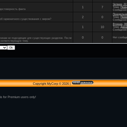
Четверг, 22
1
7
Тема:
Прав
 достоверность факта
Сообщение
Понедельник
2
0
Тема:
Прим
соб гармоничного существования с миром?
Сообщение
Вторник, 06
1
10
Тема:
Дава
Сообщение
0
0
Нет сообщ
ичинам не подходящие для существующих разделов. После
соответствующую тему.
Copyright MyCorp © 2026
|
 is for Premium users only!