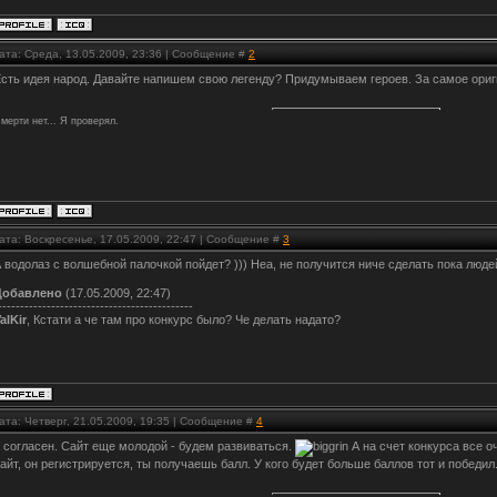
ата: Среда, 13.05.2009, 23:36 | Сообщение #
2
сть идея народ. Давайте напишем свою легенду? Придумываем героев. За самое ориг
мерти нет... Я проверял.
ата: Воскресенье, 17.05.2009, 22:47 | Сообщение #
3
 водолаз с волшебной палочкой пойдет? ))) Неа, не получится ниче сделать пока люд
Добавлено
(17.05.2009, 22:47)
--------------------------------------------
alKir
, Кстати а че там про конкурс было? Че делать надато?
ата: Четверг, 21.05.2009, 19:35 | Сообщение #
4
 согласен. Сайт еще молодой - будем развиваться.
А на счет конкурса все о
айт, он регистрируется, ты получаешь балл. У кого будет больше баллов тот и победил