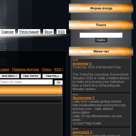
Форма входа
Поиск
Главная
|
Регистрация
|
Вход
|
RSS
Мини-чат
стники
·
Правила форума
·
Поиск
·
RSS
]