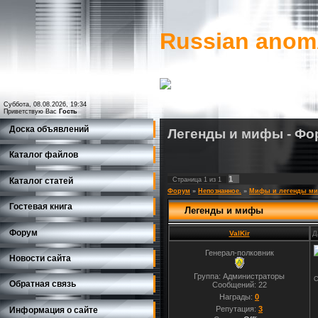
Russian ano
Суббота, 08.08.2026, 19:34
Приветствую Вас
Гость
Доска объявлений
Легенды и мифы - Фо
Каталог файлов
1
Страница
1
из
1
Каталог статей
Форум
»
Непознанное.
»
Мифы и легенды ми
Гостевая книга
Легенды и мифы
Форум
ValKir
Д
Генерал-полковник
Новости сайта
Группа: Администраторы
С
Обратная связь
Сообщений:
22
Награды:
0
Репутация:
3
Информация о сайте