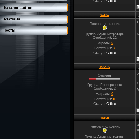
Статус:
Offline
Каталог сайтов
ValKir
Д
Реклама
Е
Генерал-полковник
Тесты
Группа: Администраторы
С
Сообщений:
22
Награды:
0
Репутация:
3
Статус:
Offline
ToKsiK
Д
А
Сержант
Группа: Проверенные
-
Сообщений:
2
V
Награды:
0
Репутация:
0
Статус:
Offline
ValKir
Д
а
Генерал-полковник
с
Группа: Администраторы