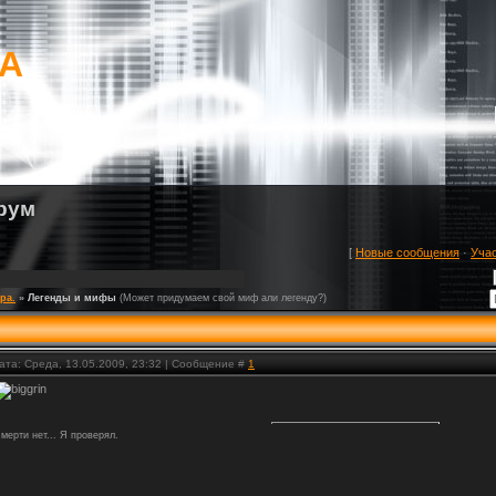
mA
рум
[
Новые сообщения
·
Уча
ра.
»
Легенды и мифы
(Может придумаем свой миф али легенду?)
ата: Среда, 13.05.2009, 23:32 | Сообщение #
1
мерти нет... Я проверял.