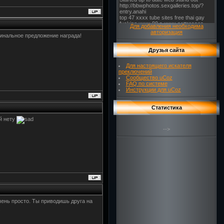
Для добавления необходима
авторизация
инальное предложение награда!
Друзья сайта
Для настоящего искателя
преключений
Сообщество uCoz
FAQ по системе
Инструкции для uCoz
Статистика
ей нету
-->
чень просто. Ты приводишь друга на
.